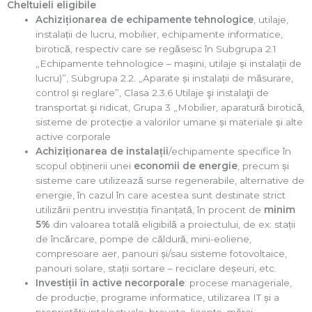
Cheltuieli eligibile
Achiziționarea de echipamente tehnologice
, utilaje,
instalații de lucru, mobilier, echipamente informatice,
birotică, respectiv care se regăsesc în Subgrupa 2.1
„Echipamente tehnologice – mașini, utilaje și instalații de
lucru)”, Subgrupa 2.2. „Aparate și instalații de măsurare,
control și reglare”, Clasa 2.3.6 Utilaje şi instalaţii de
transportat şi ridicat, Grupa 3 „Mobilier, aparatură birotică,
sisteme de protecție a valorilor umane și materiale și alte
active corporale
Achiziționarea de instalații
/echipamente specifice în
scopul obținerii unei
economii de energie
, precum și
sisteme care utilizează surse regenerabile, alternative de
energie, în cazul în care acestea sunt destinate strict
utilizării pentru investiția finanțată, în procent de
minim
5%
din valoarea totală eligibilă a proiectului, de ex: stații
de încărcare, pompe de căldură, mini-eoliene,
compresoare aer, panouri și/sau sisteme fotovoltaice,
panouri solare, stații sortare – reciclare deșeuri, etc.
Investiții în active necorporale
: procese manageriale,
de producție, programe informatice, utilizarea IT și a
proprietății intelectuale: brevete, licențe, mărci