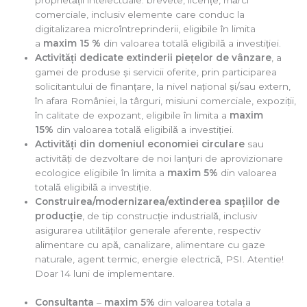
comerciale, inclusiv elemente care conduc la
digitalizarea microîntreprinderii, eligibile în limita
a
maxim 15 %
din valoarea totală eligibilă a investiției.
Activități dedicate extinderii piețelor de vânzare
, a
gamei de produse și servicii oferite, prin participarea
solicitantului de finanțare, la nivel național și/sau extern,
în afara României, la târguri, misiuni comerciale, expoziții,
în calitate de expozant, eligibile în limita a
maxim
15%
din valoarea totală eligibilă a investiției.
Activități din domeniul economiei circulare
sau
activități de dezvoltare de noi lanțuri de aprovizionare
ecologice eligibile în limita a
maxim 5%
din valoarea
totală eligibilă a investiție.
Construirea/modernizarea/extinderea spațiilor de
producție
, de tip construcție industrială, inclusiv
asigurarea utilităților generale aferente, respectiv
alimentare cu apă, canalizare, alimentare cu gaze
naturale, agent termic, energie electrică, PSI. Atentie!
Doar 14 luni de implementare.
Consultanta
–
maxim 5%
din valoarea totala a